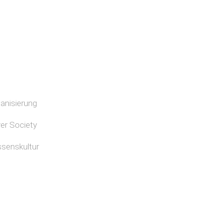
banisierung
lver Society
ssenskultur