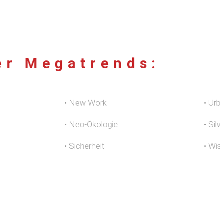
er Megatrends:
• New Work
• Ur
• Neo-Ökologie
• Si
• Sicherheit
• Wi